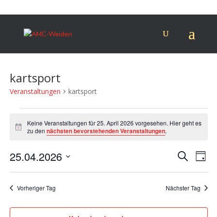
kartsport
Veranstaltungen
kartsport
Veranstaltungen
für
Keine Veranstaltungen für 25. April 2026 vorgesehen. Hier geht es
Hinweis
zu den
nächsten bevorstehenden Veranstaltungen
.
25.
April
Verans
Ver
25.04.2026
Suche
Tag
2026
Ans
Suche
Datum
Nav
und
wählen.
Vorheriger Tag
Nächster Tag
Ansich
Naviga