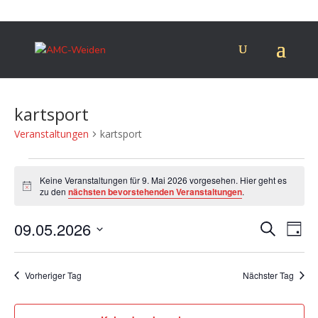
kartsport
Veranstaltungen
kartsport
Veranstaltungen
für
Keine Veranstaltungen für 9. Mai 2026 vorgesehen. Hier geht es
Hinweis
zu den
nächsten bevorstehenden Veranstaltungen
.
9.
Mai
Verans
Ver
09.05.2026
Suche
Tag
2026
Ans
Suche
Datum
Nav
und
wählen.
Vorheriger Tag
Nächster Tag
Ansich
Naviga