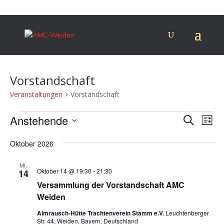
Vorstandschaft
Veranstaltungen
Vorstandschaft
Veranstaltungen
Verans
Ver
Anstehende
Suche
Liste
Ans
Suche
Datum
Nav
und
Oktober 2026
wählen.
Ansich
MI.
Naviga
Oktober 14 @ 19:30
-
21:30
14
Versammlung der Vorstandschaft AMC
Weiden
Almrausch-Hütte Trachtenverein Stamm e.V.
Leuchtenberger
Str. 44, Weiden, Bayern, Deutschland