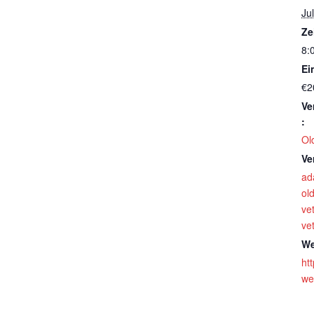
Jul
Ze
8:
Ein
€2
Ve
:
Ol
Ve
ad
ol
ve
ve
We
ht
we