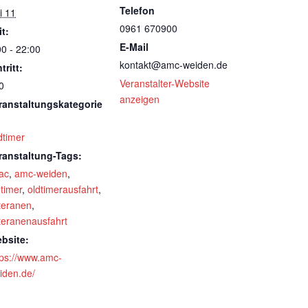
Telefon
i 11
0961 670900
it:
E-Mail
00 - 22:00
kontakt@amc-weiden.de
tritt:
Veranstalter-Website
0
anzeigen
ranstaltungskategorie
dtimer
ranstaltung-Tags:
ac
,
amc-weiden
,
dtimer
,
oldtimerausfahrt
,
teranen
,
teranenausfahrt
bsite:
tps://www.amc-
iden.de/