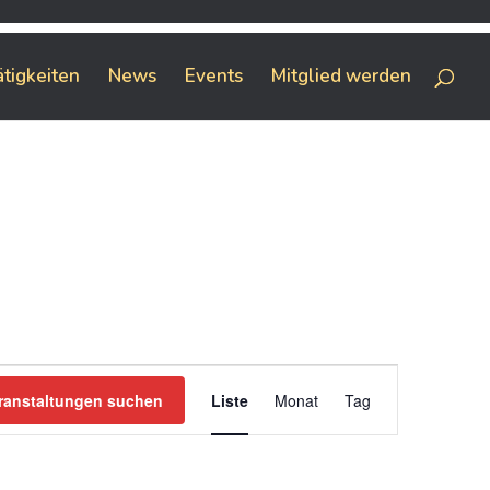
ätigkeiten
News
Events
Mitglied werden
Veranstaltung
Ansichten-
ranstaltungen suchen
Liste
Monat
Tag
Navigation