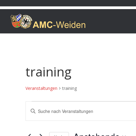
training
Veranstaltungen
training
Veranstaltungen
Veranstaltungen
Bitte
Suche
Schlüsselwort
und
eingeben.
Ansichten,
Suche