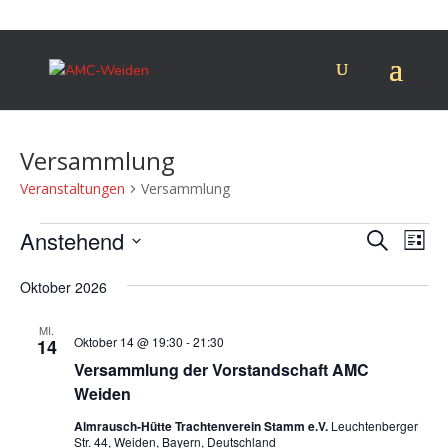
Versammlung
Veranstaltungen
Versammlung
Veranstaltungen
Verans
Ver
Anstehend
Suche
Liste
Ans
Suche
Datum
Nav
und
Oktober 2026
wählen.
Ansich
MI.
Naviga
Oktober 14 @ 19:30
-
21:30
14
Versammlung der Vorstandschaft AMC
Weiden
Almrausch-Hütte Trachtenverein Stamm e.V.
Leuchtenberger
Str. 44, Weiden, Bayern, Deutschland