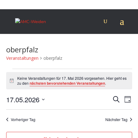
oberpfalz
Veranstaltungen
oberpfalz
Veranstaltungen
für
Keine Veranstaltungen für 17. Mai 2026 vorgesehen. Hier geht es
Hinweis
zu den
nächsten bevorstehenden Veranstaltungen
.
17.
Mai
Verans
Ver
17.05.2026
Suche
Tag
2026
Ans
Suche
Datum
Nav
und
wählen.
Vorheriger Tag
Nächster Tag
Ansich
Naviga