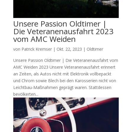
Unsere Passion Oldtimer |
Die Veteranenausfahrt 2023
vom AMC Weiden
von
Patrick Kremser
|
Okt. 22, 2023
|
Oldtimer
Unsere Passion Oldtimer | Die Veteranenausfahrt vom
AMC Weiden 2023 Unsere Veteranenausfahrt erinnert
an Zeiten, als Autos nicht mit Elektronik vollbepackt
und Chrom sowie Blech bei den Karosserien nicht von
Leichtbau-Maßnahmen geprägt waren. Stattdessen
bevölkerten...